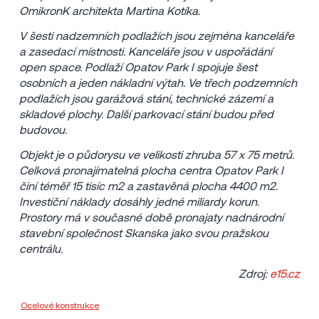
OmikronK architekta Martina Kotíka.
V šesti nadzemních podlažích jsou zejména kanceláře
a zasedací místnosti. Kanceláře jsou v uspořádání
open space. Podlaží Opatov Park I spojuje šest
osobních a jeden nákladní výtah. Ve třech podzemních
podlažích jsou garážová stání, technické zázemí a
skladové plochy. Další parkovací stání budou před
budovou.
Objekt je o půdorysu ve velikosti zhruba 57 x 75 metrů.
Celková pronajímatelná plocha centra Opatov Park I
činí téměř 15 tisíc m2 a zastavěná plocha 4400 m2.
Investiční náklady dosáhly jedné miliardy korun.
Prostory má v současné době pronajaty nadnárodní
stavební společnost Skanska jako svou pražskou
centrálu.
Zdroj:
e15.cz
Ocelové konstrukce
Metrostav a.s.