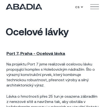
cs
Menu
Ocelové lávky
Port 7, Praha - Ocelová lávka
Praha - Holešovice
2023
3 mil Kč
Na projektu Port 7 jsme realizovali ocelovou lávku
propojující komplex s Holešovickým nádražím. Šlo o
výrazný konstrukční prvek, který kombinuje
technickou robustnost, přesnost výroby a silný
architektonický výraz.
Lávka o hmotnosti přes 25 tun je osazena zábradlím
z nerezové sítě a navržena tak, aby obstála v
každodenním provozu i v nárocích na vizuální čistotu.