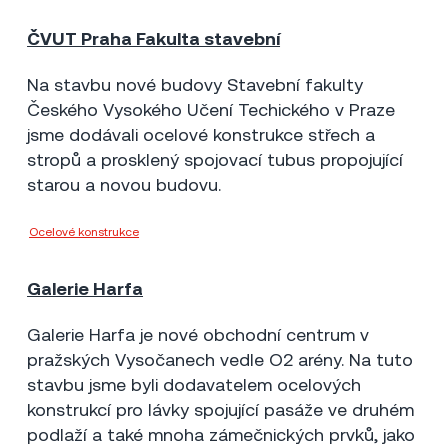
ČVUT Praha Fakulta stavební
Praha
2010
2 mil Kč
Na stavbu nové budovy Stavební fakulty
Českého Vysokého Učení Techického v Praze
jsme dodávali ocelové konstrukce střech a
stropů a prosklený spojovací tubus propojující
starou a novou budovu.
Ocelové konstrukce
Metrostav a.s.
Galerie Harfa
Praha
2010
6 mil Kč
Galerie Harfa je nové obchodní centrum v
pražských Vysočanech vedle O2 arény. Na tuto
stavbu jsme byli dodavatelem ocelových
konstrukcí pro lávky spojující pasáže ve druhém
podlaží a také mnoha zámečnických prvků, jako