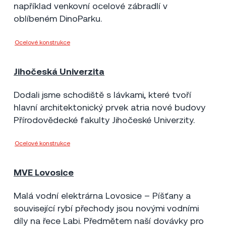
například venkovní ocelové zábradlí v
oblíbeném DinoParku.
Ocelové konstrukce
Metrostav a.s.
Jihočeská Univerzita
České Budějovice
2013
4 mil Kč
Dodali jsme schodiště s lávkami, které tvoří
hlavní architektonický prvek atria nové budovy
Přírodovědecké fakulty Jihočeské Univerzity.
Ocelové konstrukce
Unistav a.s.
MVE Lovosice
Lovosice
2010
3 mil Kč
Malá vodní elektrárna Lovosice – Píšťany a
související rybí přechody jsou novými vodními
díly na řece Labi. Předmětem naší dovávky pro