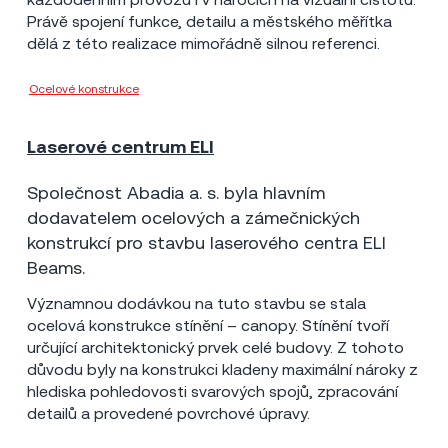
Právě spojení funkce, detailu a městského měřítka
dělá z této realizace mimořádně silnou referenci.
Ocelové konstrukce
Skanska a.s.
Laserové centrum ELI
Dolní Břežany
2015
28 mil Kč
Společnost Abadia a. s. byla hlavním
dodavatelem ocelových a zámečnických
konstrukcí pro stavbu laserového centra ELI
Beams.
Významnou dodávkou na tuto stavbu se stala
ocelová konstrukce stínění – canopy. Stínění tvoří
určující architektonický prvek celé budovy. Z tohoto
důvodu byly na konstrukci kladeny maximální nároky z
hlediska pohledovosti svarových spojů, zpracování
detailů a provedené povrchové úpravy.