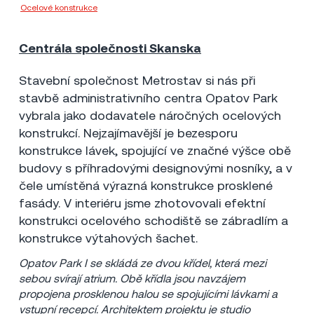
Ocelové konstrukce
Metrostav a.s.
Centrála společnosti Skanska
Praha
2007
19 mil Kč
Stavební společnost Metrostav si nás při
stavbě administrativního centra Opatov Park
vybrala jako dodavatele náročných ocelových
konstrukcí. Nejzajímavější je bezesporu
konstrukce lávek, spojující ve značné výšce obě
budovy s příhradovými designovými nosníky, a v
čele umístěná výrazná konstrukce prosklené
fasády. V interiéru jsme zhotovovali efektní
konstrukci ocelového schodiště se zábradlím a
konstrukce výtahových šachet.
Opatov Park I se skládá ze dvou křídel, která mezi
sebou svírají atrium. Obě křídla jsou navzájem
propojena prosklenou halou se spojujícími lávkami a
vstupní recepcí. Architektem projektu je studio