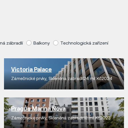
ná zábradlí
Balkony
Technologická zařízení
Victoria Palace
Zámečnické prvky
,
Skleněná zábradlí
24 mil Kč
2024
Prague Marina Nova
Zámečnické prvky
,
Skleněná zábradlí
16 mil Kč
2023