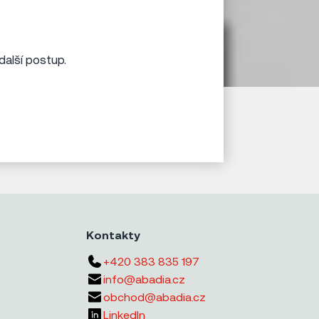
další postup.
Kontakty
+420 383 835 197
info@abadia.cz
obchod@abadia.cz
LinkedIn