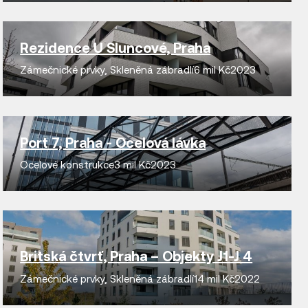
Rezidence U Sluncové, Praha
Zámečnické prvky
,
Skleněná zábradlí
6 mil Kč
2023
Port 7, Praha - Ocelová lávka
Ocelové konstrukce
3 mil Kč
2023
Britská čtvrť, Praha – Objekty J1-J 4
Zámečnické prvky
,
Skleněná zábradlí
14 mil Kč
2022