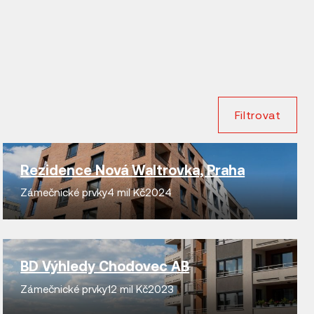
Filtrovat
Rezidence Nová Waltrovka, Praha
Zámečnické prvky
4 mil Kč
2024
BD Výhledy Chodovec AB
Zámečnické prvky
12 mil Kč
2023