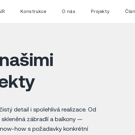
IR
Konstrukce
O nás
Projekty
Člá
našimi
jekty
istý detail i spolehlivá realizace. Od
 skleněná zábradlí a balkony —
í know-how s požadavky konkrétní