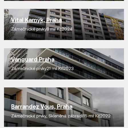
Vital Kamýk, Praha
Zámečnické prvky
8 mil Kč
2024
Vanguard Praha
Zámečnické prvky
21 mil Kč
2023
Barrandez Vous, Praha
Zámečnické prvky
,
Skleněná zábradlí
15 mil Kč
2022