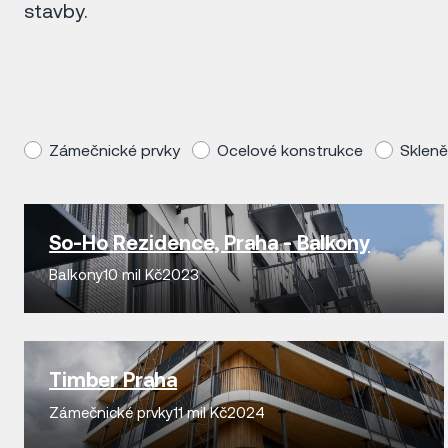
stavby.
Zámečnické prvky
Ocelové konstrukce
Skleně
So-Ho Rezidence, Praha - Balkony
Balkony
10 mil Kč
2023
Timber Praha
Zámečnické prvky
11 mil Kč
2024