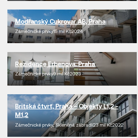
Modřanský Cukrovar AB, Praha
Zámečnické prvky
15 mil Kč
2024
Rezidence Erbenova, Praha
Zámečnické prvky
9 mil Kč
2023
Britská čtvrť, Praha – Objekty L1,2 -
M1,2
Zámečnické prvky
,
Skleněná zábradlí
23 mil Kč
2022