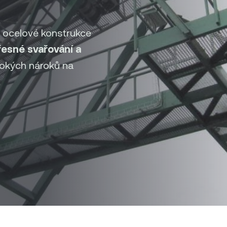
 ocelové konstrukce
řesné svařování a
okých nároků na