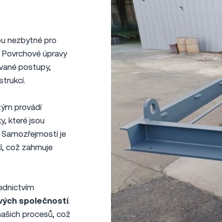
sou nezbytné pro
. Povrchové úpravy
zované postupy,
strukcí.
 tým provádí
y, které jsou
. Samozřejmostí je
, což zahrnuje
řednictvím
vých společností
.
 našich procesů, což