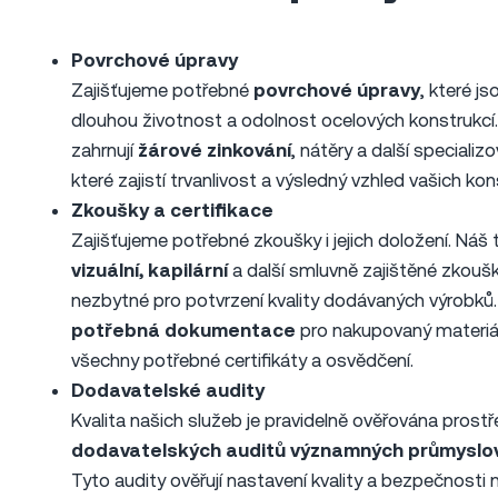
Povrchové úpravy
Zajišťujeme potřebné
povrchové úpravy
, které j
dlouhou životnost a odolnost ocelových konstrukcí
zahrnují
žárové zinkování
, nátěry a další speciali
které zajistí trvanlivost a výsledný vzhled vašich kon
Zkoušky a certifikace
Zajišťujeme potřebné zkoušky i jejich doložení. Náš
vizuální, kapilární
a další smluvně zajištěné zkoušk
nezbytné pro potvrzení kvality dodávaných výrobků
potřebná dokumentace
pro nakupovaný materiál
všechny potřebné certifikáty a osvědčení.
Dodavatelské audity
Kvalita našich služeb je pravidelně ověřována prost
dodavatelských auditů významných průmyslo
Tyto audity ověřují nastavení kvality a bezpečnosti