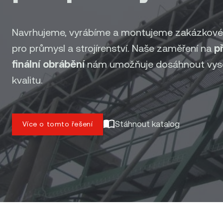
Navrhujeme, vyrábíme a montujeme zakázkové
pro průmysl a strojírenství. Naše zaměření na
p
finální obrábění
nám umožňuje dosáhnout vys
kvalitu.
Stáhnout katalog
Více o tomto řešení