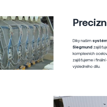
Precizn
Díky našim
systém
Siegmund
zajišťuj
komplexních ocelov
zajišťujeme i finál
výsledného dílu.