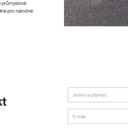
é průmyslové
dné pro náročné
kt