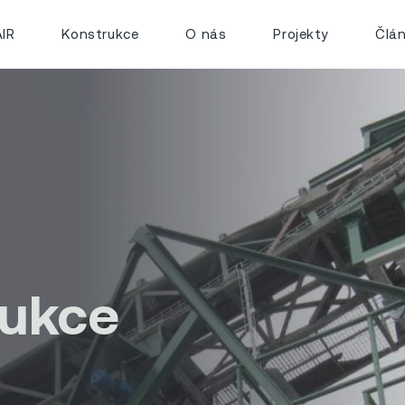
IR
Konstrukce
O nás
Projekty
Člá
rukce