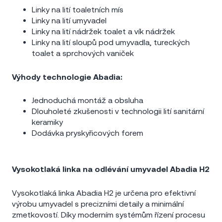
Linky na lití toaletních mís
Linky na lití umyvadel
Linky na lití nádržek toalet a vík nádržek
Linky na lití sloupů pod umyvadla, tureckých
toalet a sprchových vaniček
Výhody technologie Abadia:
Jednoduchá montáž a obsluha
Dlouholeté zkušenosti v technologii lití sanitární
keramiky
Dodávka pryskyřicových forem
Vysokotlaká linka na odlévání umyvadel Abadia H2
Vysokotlaká linka Abadia H2 je určena pro efektivní
výrobu umyvadel s precizními detaily a minimální
zmetkovostí. Díky moderním systémům řízení procesu