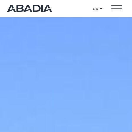
cs
Menu