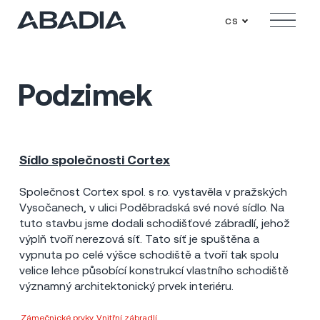
cs
Menu
Podzimek
Sídlo společnosti Cortex
Praha
2013
1 mil Kč
Společnost Cortex spol. s r.o. vystavěla v pražských
Vysočanech, v ulici Poděbradská své nové sídlo. Na
tuto stavbu jsme dodali schodišťové zábradlí, jehož
výplň tvoří nerezová síť. Tato síť je spuštěna a
vypnuta po celé výšce schodiště a tvoří tak spolu
velice lehce působící konstrukcí vlastního schodiště
významný architektonický prvek interiéru.
Zámečnické prvky
Vnitřní zábradlí