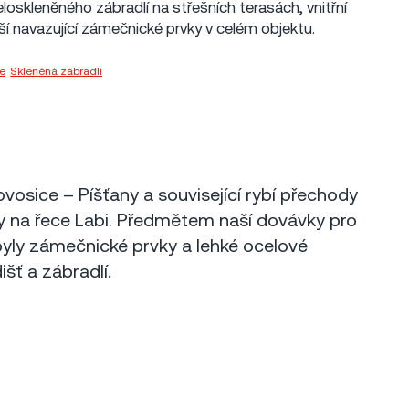
loskleněného zábradlí na střešních terasách, vnitřní
lší navazující zámečnické prvky v celém objektu.
ce
,
Skleněná zábradlí
Metrostav a.s.
ovosice – Píšťany a související rybí přechody
ly na řece Labi. Předmětem naší dovávky pro
yly zámečnické prvky a lehké ocelové
šť a zábradlí.