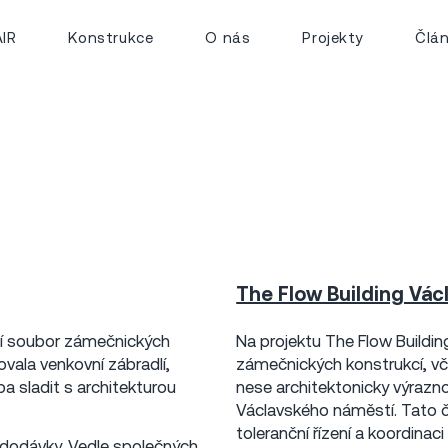
IR
Konstrukce
O nás
Projekty
Člá
The Flow Building Vác
Praha 1
2020
16 mil Kč
ní soubor zámečnických
Na projektu The Flow Buildin
ovala venkovní zábradlí,
zámečnických konstrukcí, vč
eba sladit s architekturou
nese architektonicky výrazno
Václavského náměstí. Tato č
toleranční řízení a koordinac
u dodávky. Vedle společných