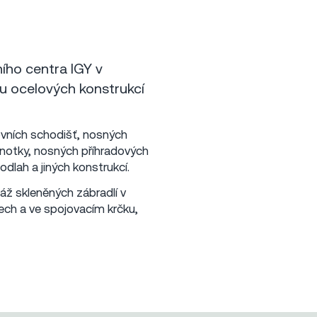
ího centra IGY v
u ocelových konstrukcí
ovních schodišť, nosných
dnotky, nosných příhradových
dlah a jiných konstrukcí.
ž skleněných zábradlí v
lech a ve spojovacím krčku,