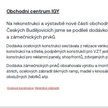
Obchodní centrum IGY
České Budějovice
2017
20 mil Kč
Na rekonstrukci a výstavbě nové části obchodn
Českých Budějovicích jsme se podíleli dodávko
a zámečnických prvků.
Dodávka ocelových konstrukcí sestávala z relizace venk
konstrukcí na střeše, podpěrných konstrukčí pro VZT je
konstrukcí pro reklamní panely, shopfrontů, zdvojených po
Dodávka zámečnických prvků obsahovala výrobu a montá
átriích, ocelových zábradlí šikmých ramp, madel v kinosá
obslužných žebříků atp.
Ocelové konstrukce
,
Skleněná zábradlí
Metrostav a.s.