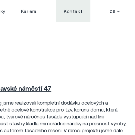
cs
nky
Kariéra
Kontakt
lavské náměstí 47
g jsme realizovali kompletní dodávku ocelových a
etně ocelové konstrukce pro tzv. korunu domu, která
u, tvarově náročnou fasádu vystupující nad linii
ást stavby kladla mimořádné nároky na přesnost výroby,
i s autorem fasádního řešení. V rámci projektu jsme dále