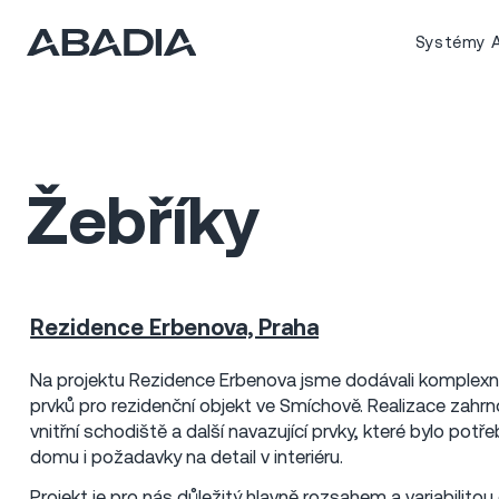
Systémy A
Žebříky
Rezidence Erbenova, Praha
Praha - Smíchov
2023
9 mil Kč
Na projektu Rezidence Erbenova jsme dodávali komplex
prvků pro rezidenční objekt ve Smíchově. Realizace zahrn
vnitřní schodiště a další navazující prvky, které bylo potř
domu i požadavky na detail v interiéru.
Projekt je pro nás důležitý hlavně rozsahem a variabilito