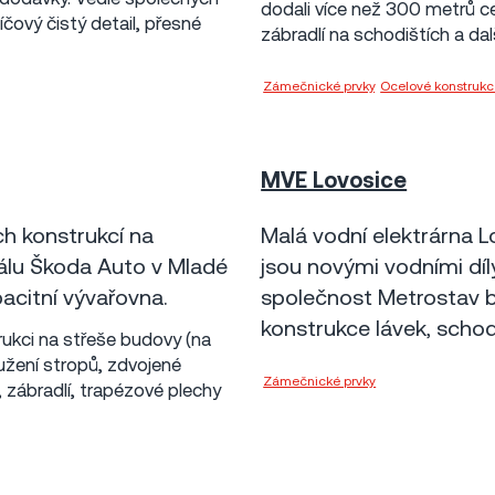
dodali více než 300 metrů ce
íčový čistý detail, přesné
zábradlí na schodištích a da
Zámečnické prvky
,
Ocelové konstruk
MVE Lovosice
Lovosice
2010
3 mil Kč
h konstrukcí na
Malá vodní elektrárna L
álu Škoda Auto v Mladé
jsou novými vodními dí
acitní vývařovna.
společnost Metrostav b
konstrukce lávek, schodi
ukci na střeše budovy (na
tužení stropů, zdvojené
Zámečnické prvky
Metrostav a.s.
, zábradlí, trapézové plechy