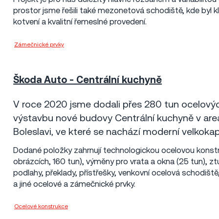
prostor jsme řešili také mezonetová schodiště, kde byl kl
kotvení a kvalitní řemeslné provedení.
Zámečnické prvky
EBM Construct s.r.o
Škoda Auto - Centrální kuchyně
Mladá Boleslav
2020
20 mil Kč
V roce 2020 jsme dodali přes 280 tun ocelovýc
výstavbu nové budovy Centrální kuchyně v are
Boleslavi, ve které se nachází moderní velkokap
Dodané položky zahrnují technologickou ocelovou konstr
obrázcích, 160 tun), výměny pro vrata a okna (25 tun), z
podlahy, překlady, přístřešky, venkovní ocelová schodiště
a jiné ocelové a zámečnické prvky.
Ocelové konstrukce
Metrostav a.s.