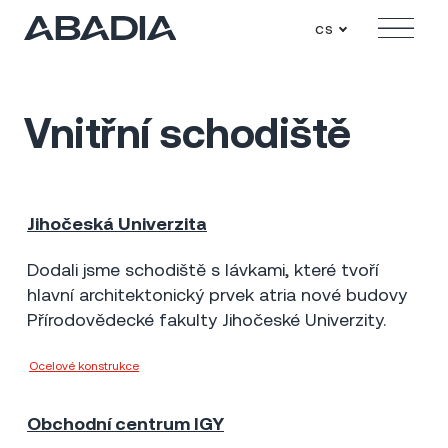
cs
Menu
Vnitřní schodiště
Jihočeská Univerzita
České Budějovice
2013
4 mil Kč
Dodali jsme schodiště s lávkami, které tvoří
hlavní architektonický prvek atria nové budovy
Přírodovědecké fakulty Jihočeské Univerzity.
Ocelové konstrukce
Unistav a.s.
Obchodní centrum IGY
České Budějovice
2017
20 mil Kč