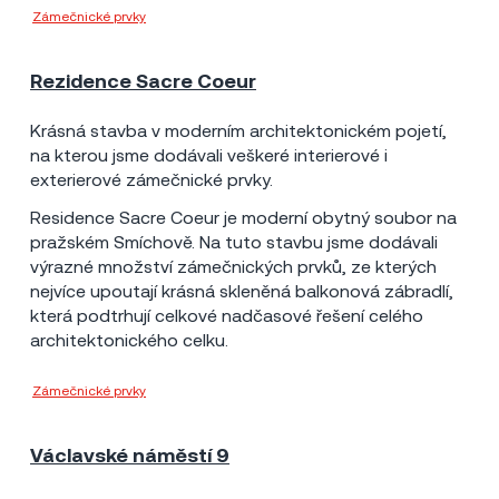
Zámečnické prvky
Metrostav a.s.
Rezidence Sacre Coeur
Praha
2007
13 mil Kč
Krásná stavba v moderním architektonickém pojetí,
na kterou jsme dodávali veškeré interierové i
exterierové zámečnické prvky.
Residence Sacre Coeur je moderní obytný soubor na
pražském Smíchově. Na tuto stavbu jsme dodávali
výrazné množství zámečnických prvků, ze kterých
nejvíce upoutají krásná skleněná balkonová zábradlí,
která podtrhují celkové nadčasové řešení celého
architektonického celku.
Zámečnické prvky
Hochtief a.s.
Václavské náměstí 9
Praha
2013
4 mil Kč