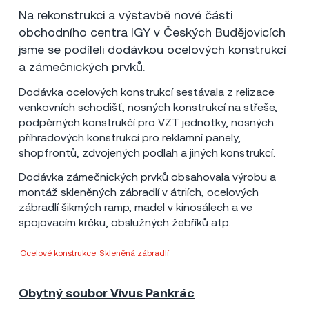
Na rekonstrukci a výstavbě nové části
obchodního centra IGY v Českých Budějovicích
jsme se podíleli dodávkou ocelových konstrukcí
a zámečnických prvků.
Dodávka ocelových konstrukcí sestávala z relizace
venkovních schodišť, nosných konstrukcí na střeše,
podpěrných konstrukčí pro VZT jednotky, nosných
příhradových konstrukcí pro reklamní panely,
shopfrontů, zdvojených podlah a jiných konstrukcí.
Dodávka zámečnických prvků obsahovala výrobu a
montáž skleněných zábradlí v átriích, ocelových
zábradlí šikmých ramp, madel v kinosálech a ve
spojovacím krčku, obslužných žebříků atp.
Ocelové konstrukce
,
Skleněná zábradlí
Metrostav a.s.
Obytný soubor Vivus Pankrác
Praha
2012
9 mil Kč