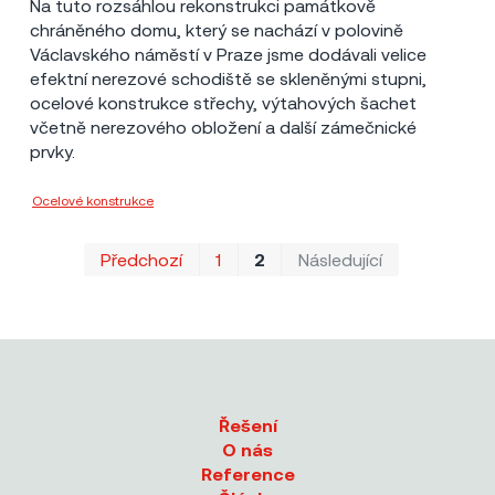
Na tuto rozsáhlou rekonstrukci památkově
chráněného domu, který se nachází v polovině
Václavského náměstí v Praze jsme dodávali velice
efektní nerezové schodiště se skleněnými stupni,
ocelové konstrukce střechy, výtahových šachet
včetně nerezového obložení a další zámečnické
prvky.
Ocelové konstrukce
Hochtief a.s.
První
Poslední
Předchozí
1
2
Následující
Řešení
O nás
Reference