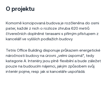
O projektu
Komorně koncipovaná budova je rozčleněna do osmi
pater, každé z nich o rozloze zhruba 620 metrů
čtverečních doplněné terasami s přímým přístupem z
kanceláří ve vyšších podlažích budovy.
Tetris Office Building disponuje průkazem energetické
náročnosti budovy na úrovni „velmi úsporná“, tedy
kategorie A. Interiéry jsou plně flexibilní a bude záležet
pouze na budoucím nájemci, jakým způsobem svůj
interiér pojme, resp. jak si kanceláře uspořádá.
Abychom vám usnadnili procházení stránek, nabídli
přizpůsobený obsah nebo reklamu a mohli anonymně