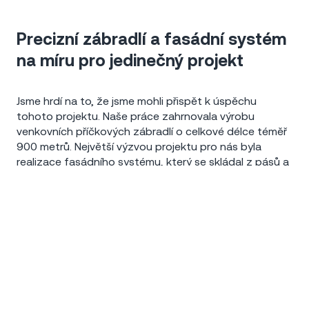
Precizní zábradlí a fasádní systém
na míru pro jedinečný projekt
Jsme hrdí na to, že jsme mohli přispět k úspěchu
tohoto projektu. Naše práce zahrnovala výrobu
venkovních příčkových zábradlí o celkové délce téměř
900 metrů. Největší výzvou projektu pro nás byla
realizace fasádního systému, který se skládal z pásů a
obložení sloupů. Díky velmi různorodým tvarům
Abychom vám usnadnili procházení stránek, nabídli
vyžadovala realizace velmi precizní proces návrhu,
přizpůsobený obsah nebo reklamu a mohli anonymně
výroby a montáže.
analyzovat návštěvnost, využíváme soubory cookies, které
sdílíme se svými partnery pro sociální média, inzerci a
analýzu. Jejich nastavení upravíte odkazem "Nastavení
cookies" a kdykoliv jej můžete změnit v patičce webu.
Precizní zámečnické prvky a
Podrobnější informace najdete v našich
Zásadách ochrany
osobních údajů a používání souborů cookies
. Souhlasíte s
elegantní terasové řešení