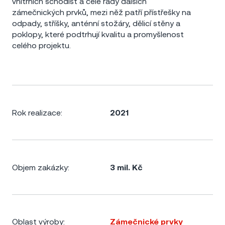
vnitřních schodišť
a celé řady dalších
zámečnických prvků, mezi něž patří přístřešky na
odpady, stříšky, anténní stožáry, dělicí stěny a
poklopy, které podtrhují kvalitu a promyšlenost
celého projektu.
Rok realizace:
2021
Objem zakázky:
3 mil. Kč
Oblast výroby:
Zámečnické prvky