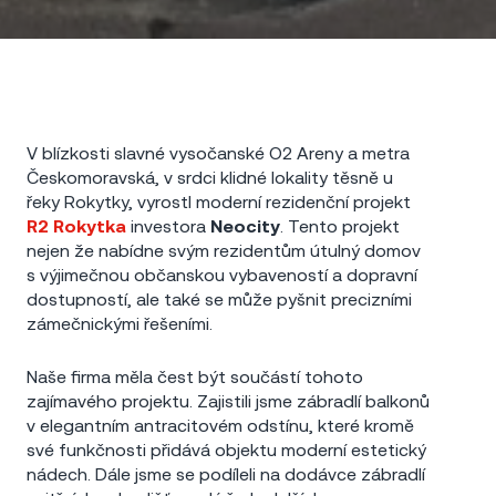
V blízkosti slavné vysočanské O2 Areny a metra
Českomoravská, v srdci klidné lokality těsně u
řeky Rokytky, vyrostl moderní rezidenční projekt
R2 Rokytka
investora
Neocity
. Tento projekt
nejen že nabídne svým rezidentům útulný domov
s výjimečnou občanskou vybaveností a dopravní
dostupností, ale také se může pyšnit precizními
zámečnickými řešeními.
Naše firma měla čest být součástí tohoto
zajímavého projektu. Zajistili jsme
zábradlí balkonů
v elegantním antracitovém odstínu, které kromě
své funkčnosti přidává objektu moderní estetický
nádech. Dále jsme se podíleli na dodávce
zábradlí