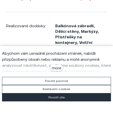
Realizované dodávky:
Balkónová zábradlí
,
Dělící stěny
,
Markýzy
,
Přístřešky na
kontejnery
,
Vnitřní
zábradlí
Abychom vám usnadnili procházení stránek, nabídli
přizpůsobený obsah nebo reklamu a mohli anonymně
analyzovat návštěvnost, využíváme soubory cookies, které
more
sdílíme se svými partnery pro sociální média, inzerci a
Objednatel:
Metrostav a.s.
analýzu. Jejich nastavení upravíte odkazem "Nastavení
Povolit povinné
cookies" a kdykoliv jej můžete změnit v patičce webu.
Podrobnější informace najdete v našich
Zásadách ochrany
Nastavení cookies
osobních údajů a používání souborů cookies
. Souhlasíte s
Povolit vše
používáním cookies?