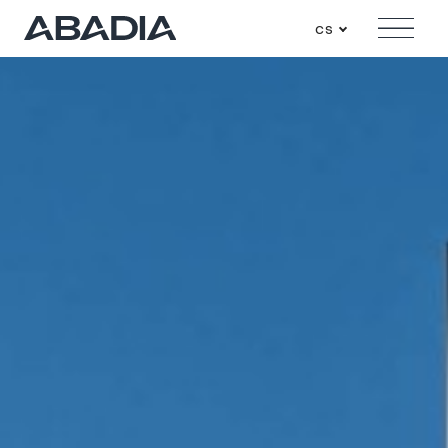
cs
Menu