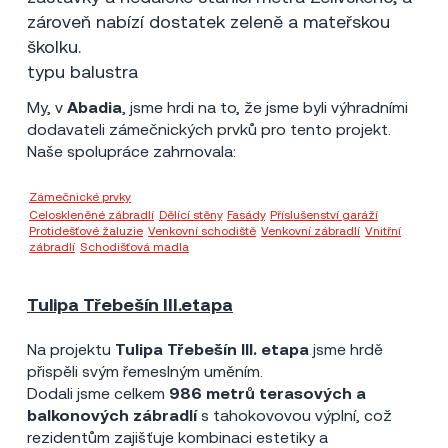
zároveň nabízí dostatek zeleně a mateřskou
školku.
typu balustra
My, v
Abadia
, jsme hrdi na to, že jsme byli výhradními
dodavateli zámečnických prvků pro tento projekt.
Naše spolupráce zahrnovala:
Zámečnické prvky
Celoskleněné zábradlí
,
Dělící stěny
,
Fasády
,
Příslušenství garáží
,
Protidešťové žaluzie
,
Venkovní schodiště
,
Venkovní zábradlí
,
Vnitřní
zábradlí
,
Schodišťová madla
Tulipa Třebešín III.etapa
Praha Třebešín
2020
12 mil Kč
Na projektu
Tulipa Třebešín III. etapa
jsme hrdě
přispěli svým řemeslným uměním.
Dodali jsme celkem
986 metrů terasových a
balkonových zábradlí
s tahokovovou výplní, což
rezidentům zajišťuje kombinaci estetiky a