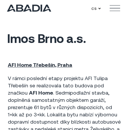
cs
Menu
Imos Brno a.s.
AFI Home Třebešín, Praha
Praha - Třebešín
2021
6 mil Kč
V rámci poslední etapy projektu AFI Tulipa
Třebešín se realizovala tato budova pod
značkou
AFI Home
. Sedmipodlažní stavba,
doplněná samostatným objektem garáží,
prezentuje 61 bytů v různých dispozicích, od
1+kk až po 3+kk. Lokalita bytu nabízí výbornou
dopravní dostupnost díky blízkosti autobusové
zastávky a nedaleké stanici metra Želivského, a