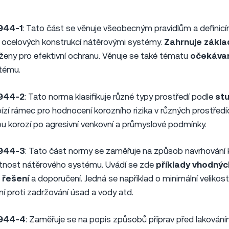
944-1
: Tato část se věnuje všeobecným pravidlům a definicí
 ocelových konstrukcí nátěrovými systémy.
Zahrnuje základ
ženy pro efektivní ochranu. Věnuje se také tématu
očekávan
tému.
2944-2
: Tato norma klasifikuje různé typy prostředí podle
stu
bízí rámec pro hodnocení korozního rizika v různých prostředíc
ou korozí po agresivní venkovní a průmyslové podmínky.
2944-3
: Tato část normy se zaměřuje na způsob navrhování 
otnost nátěrového systému. Uvádí se zde
příklady vhodný
 řešení
a doporučení. Jedná se například o minimální velikos
ní proti zadržování úsad a vody atd.
2944-4
: Zaměřuje se na popis způsobů příprav před lakování