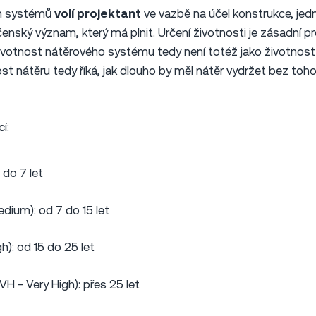
ch systémů
volí projektant
ve vazbě na účel konstrukce, je
enský význam, který má plnit. Určení životnosti je zásadní p
ivotnost nátěrového systému tedy není totéž jako životnost 
st nátěru tedy říká, jak dlouho by měl nátěr vydržet bez toh
í:
 do 7 let
dium): od 7 do 15 let
h): od 15 do 25 let
VH - Very High): přes 25 let