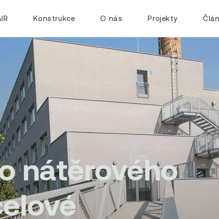
IR
Konstrukce
O nás
Projekty
Člá
o nátěrového
celové