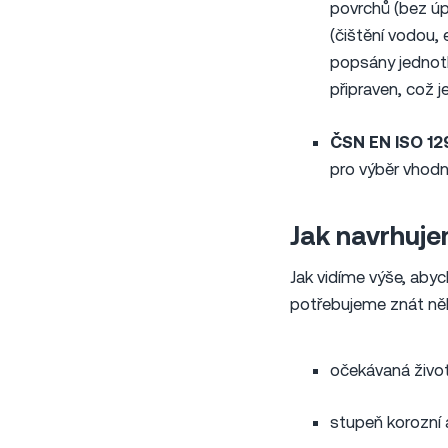
povrchů (bez úp
(čištění vodou, 
popsány jednot
připraven, což 
ČSN EN ISO 1
pro výběr vhodn
Jak navrhuje
Jak vidíme výše, aby
potřebujeme znát něk
očekávaná živo
stupeň korozní 