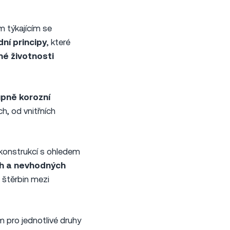
m týkajícím se
ní principy
, které
é životnosti
pně korozní
h, od vnitřních
konstrukcí s ohledem
ch a nevhodných
t štěrbin mezi
m pro jednotlivé druhy