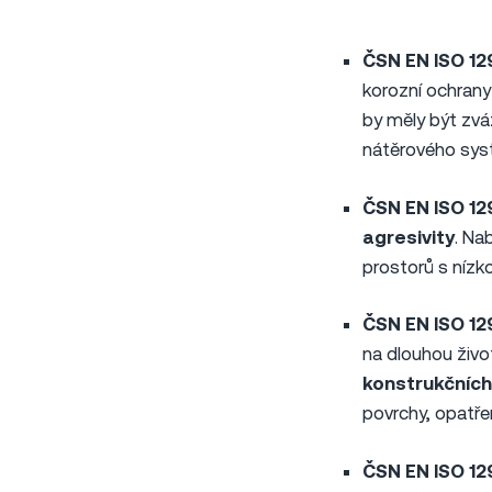
ČSN EN ISO 12
korozní ochrany
by měly být zvá
nátěrového sys
ČSN EN ISO 1
agresivity
. Na
prostorů s nízk
ČSN EN ISO 1
na dlouhou živ
konstrukčních
povrchy, opatře
ČSN EN ISO 1