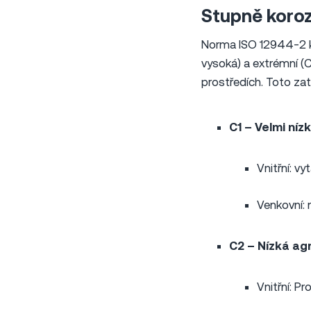
Stupně koroz
Norma ISO 12944-2 kla
vysoká) a extrémní (C
prostředích. Toto zat
C1 – Velmi níz
Vnitřní: v
Venkovní: 
C2 – Nízká agr
Vnitřní: P