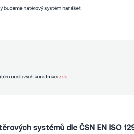
erý budeme nátěrový systém nanášet.
nátěru ocelových konstrukcí
zde
.
těrových systémů dle ČSN EN ISO 12