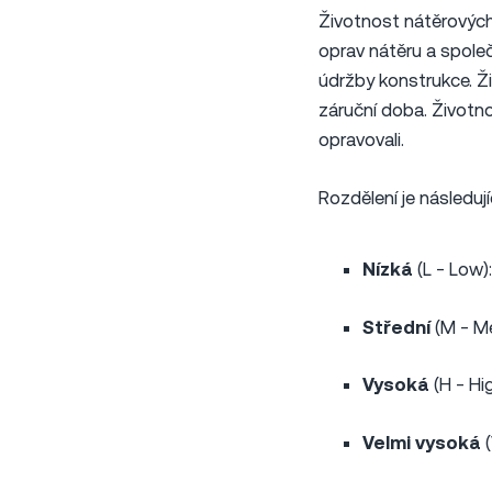
Životnost nátěrový
oprav nátěru a společ
údržby konstrukce. Ž
záruční doba. Životno
opravovali.
Rozdělení je následujíc
Nízká
(L - Low):
Střední
(M - Me
Vysoká
(H - Hig
Velmi vysoká
(