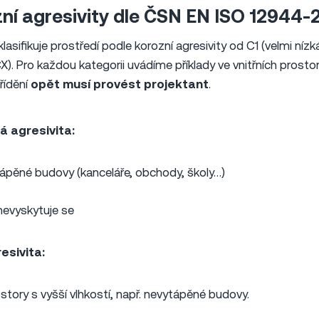
ní agresivity dle ČSN EN ISO 12944-
sifikuje prostředí podle korozní agresivity od C1 (velmi nízk
X). Pro každou kategorii uvádíme příklady ve vnitřních prost
řídění
opět musí provést projektant
.
ká agresivita:
ytápěné budovy (kanceláře, obchody, školy…)
nevyskytuje se
esivita:
rostory s vyšší vlhkostí, např. nevytápěné budovy.