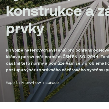
konstrukce a 
prvky
Při volbě nátěrových systémů pro ochranu ocelový
klíčové porozumět normám ČSN EN ISO 12944. Tento
částmi této normy a pomůže Vám se v problemati
postupu výběru správného nátěrového systému pr
Expertní know-how, Inspirace