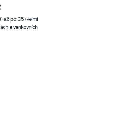
2
á) až po C5 (velmi
orách a venkovních