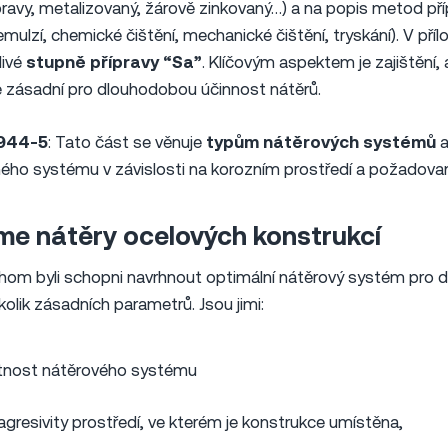
ravy, metalizovaný, žárově zinkovaný…) a na popis metod př
emulzí, chemické čištění, mechanické čištění, tryskání). V pří
livé
stupně přípravy “Sa”
. Klíčovým aspektem je zajištění,
je zásadní pro dlouhodobou účinnost nátěrů.
2944-5
: Tato část se věnuje
typům nátěrových systémů
a
ého systému v závislosti na korozním prostředí a požadovan
me nátěry ocelových konstrukcí
chom byli schopni navrhnout optimální nátěrový systém pro d
olik zásadních parametrů. Jsou jimi:
tnost nátěrového systému
agresivity prostředí, ve kterém je konstrukce umístěna,