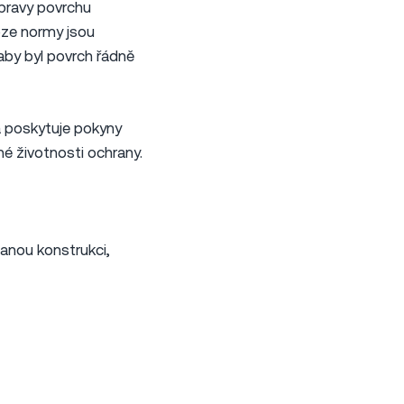
ípravy povrchu
loze normy jsou
 aby byl povrch řádně
 poskytuje pokyny
é životnosti ochrany.
anou konstrukci,