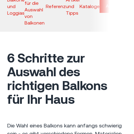
für die
und
Referenz
und
Kataloge
Anfrage
Auswahl
Loggias
Tipps
von
Balkonen
6 Schritte zur
Auswahl des
richtigen Balkons
für Ihr Haus
Die Wahl eines Balkons kann anfangs schwierig
sein - es gibt verschiedene Formen, Materialien,