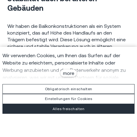
Gebäuden
Wir haben die Balkonkonstruktionen als ein System
konzipiert, das auf Höhe des Handlaufs an den
Trägern befestigt wird. Diese Lösung ermöglicht eine
sichere und stabile Verankerung auch in älteren
Gebäuden. Alle Konstruktionen wurden statisch
Wir verwenden Cookies, um Ihnen das Surfen auf der
geprüft, um maximale Sicherheit und Haltbarkeit zu
Website zu erleichtern, personalisierte Inhalte oder
gewährleisten. Insgesamt wurden 94 Balkone realisiert.
Werbung anzubieten und den Datenverkehr anonym zu
more
analysieren, was wir mit unseren Partnern für soziale
Medien, Werbung und Analysen teilen. Sie können ihre
Obligatorisch einschalten
Einstellungen über den Link "Cookie-Einstellungen"
Balkone im Einklang mit dem
anpassen und sie jederzeit in der Fußzeile der Website
Einstellungen für Cookies
ändern. Ausführlichere Informationen finden Sie in unserer
Charakter des Hauses
Alles freischalten
Datenschutz- und Cookie-Richtlinie. Sind Sie mit der
Verwendung von Cookies einverstanden?
Die vorgeschlagenen Balkonkonstruktionen
respektieren den industriellen Charakter des