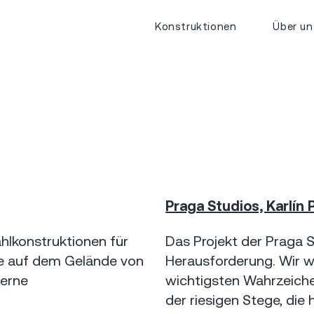
Konstruktionen
Über un
Praga Studios, Karlín 
Praha - Karlín
2019
9 mil Kč
ahlkonstruktionen für
Das Projekt der Praga 
e auf dem Gelände von
Herausforderung. Wir w
derne
wichtigsten Wahrzeich
der riesigen Stege, di