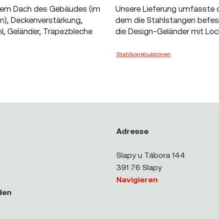
f dem Dach des Gebäudes (im
Unsere Lieferung umfasste d
en), Deckenverstärkung,
dem die Stahlstangen befesti
l, Geländer, Trapezbleche
die Design-Geländer mit Loc
Stahlkonstruktionen
Skanska a.s.
Adresse
Slapy u Tábora 144
n
391 76 Slapy
Navigieren
den